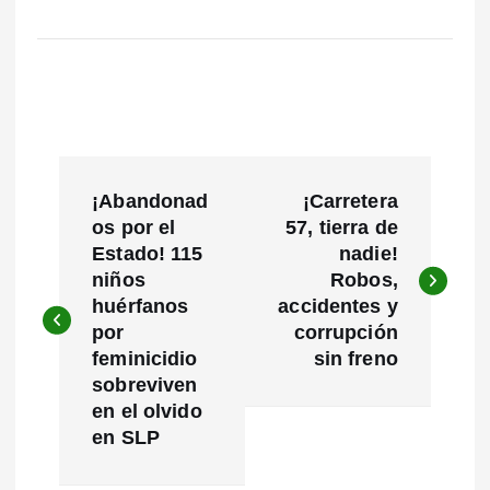
N
¡Abandonad
¡Carretera
a
os por el
57, tierra de
Estado! 115
nadie!
v
niños
Robos,
e
huérfanos
accidentes y
por
corrupción
g
feminicidio
sin freno
sobreviven
a
en el olvido
c
en SLP
i