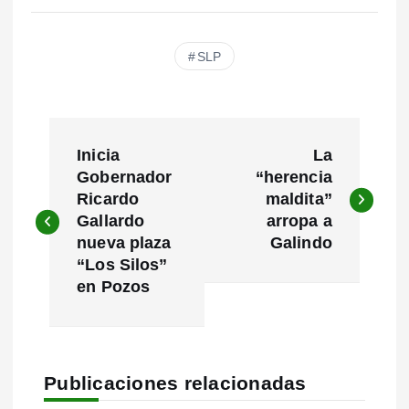
SLP
N
Inicia
La
a
Gobernador
“herencia
Ricardo
maldita”
v
Gallardo
arropa a
e
nueva plaza
Galindo
“Los Silos”
g
en Pozos
a
c
Publicaciones relacionadas
i