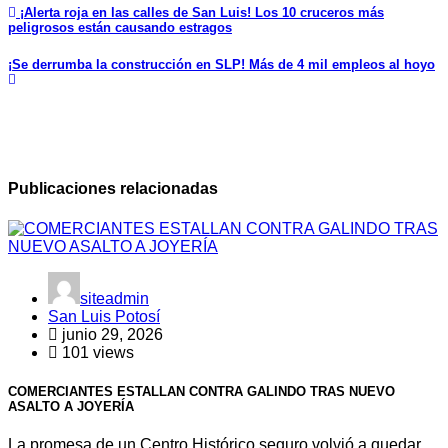
¡Alerta roja en las calles de San Luis! Los 10 cruceros más
peligrosos están causando estragos
¡Se derrumba la construcción en SLP! Más de 4 mil empleos al hoyo
Publicaciones relacionadas
siteadmin
San Luis Potosí
junio 29, 2026
101 views
COMERCIANTES ESTALLAN CONTRA GALINDO TRAS NUEVO
ASALTO A JOYERÍA
La promesa de un Centro Histórico seguro volvió a quedar