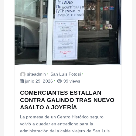
t
r
a
d
a
s
siteadmin
San Luis Potosí
junio 29, 2026
99 views
COMERCIANTES ESTALLAN
CONTRA GALINDO TRAS NUEVO
ASALTO A JOYERÍA
La promesa de un Centro Histórico seguro
volvió a quedar en entredicho para la
administración del alcalde viajero de San Luis