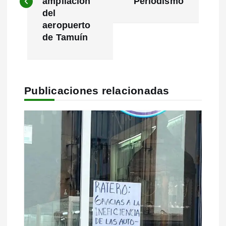
ampliación
Periodismo
e
del
aeropuerto
g
de Tamuín
a
c
Publicaciones relacionadas
i
ó
n
d
e
e
n