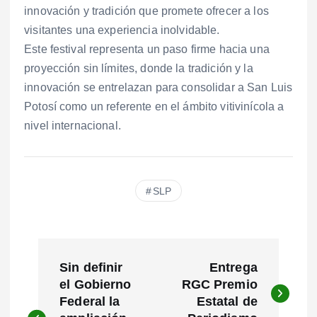
innovación y tradición que promete ofrecer a los
visitantes una experiencia inolvidable.
Este festival representa un paso firme hacia una
proyección sin límites, donde la tradición y la
innovación se entrelazan para consolidar a San Luis
Potosí como un referente en el ámbito vitivinícola a
nivel internacional.
SLP
N
Sin definir
Entrega
a
el Gobierno
RGC Premio
Federal la
Estatal de
v