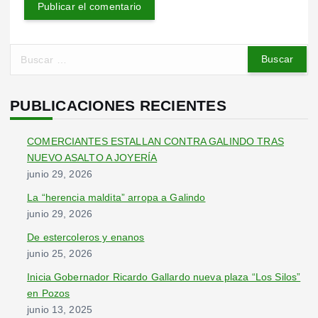
B
u
s
c
PUBLICACIONES RECIENTES
a
r
COMERCIANTES ESTALLAN CONTRA GALINDO TRAS
:
NUEVO ASALTO A JOYERÍA
junio 29, 2026
La “herencia maldita” arropa a Galindo
junio 29, 2026
De estercoleros y enanos
junio 25, 2026
Inicia Gobernador Ricardo Gallardo nueva plaza “Los Silos”
en Pozos
junio 13, 2025