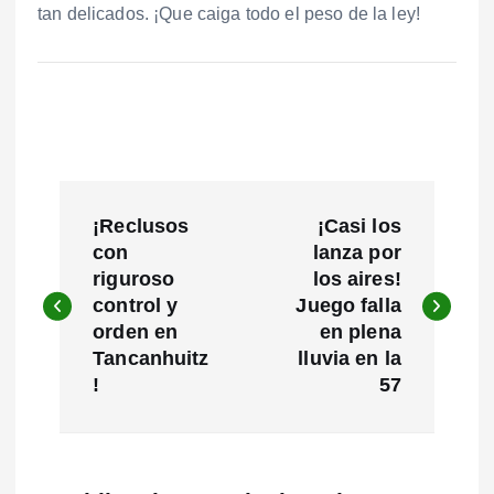
tan delicados. ¡Que caiga todo el peso de la ley!
N
¡Reclusos
¡Casi los
a
con
lanza por
riguroso
los aires!
v
control y
Juego falla
e
orden en
en plena
Tancanhuitz
lluvia en la
g
!
57
a
c