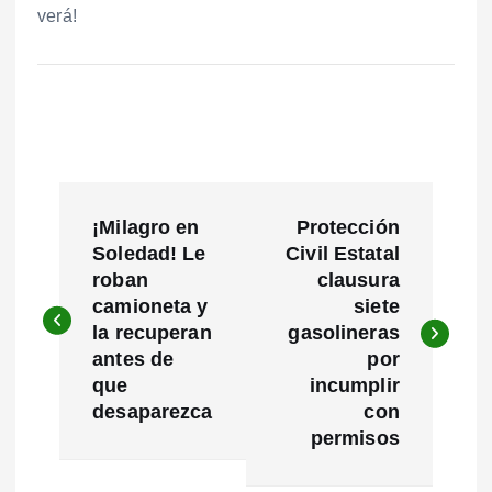
verá!
N
¡Milagro en
Protección
a
Soledad! Le
Civil Estatal
roban
clausura
v
camioneta y
siete
e
la recuperan
gasolineras
antes de
por
g
que
incumplir
desaparezca
con
a
permisos
c