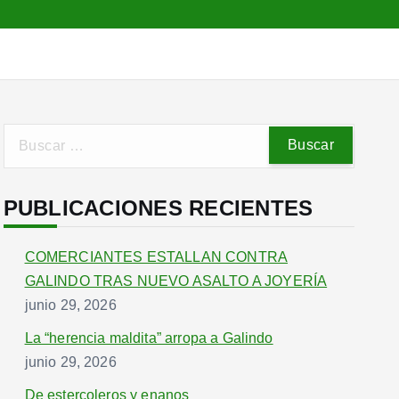
B
u
s
PUBLICACIONES RECIENTES
c
a
r
COMERCIANTES ESTALLAN CONTRA
:
GALINDO TRAS NUEVO ASALTO A JOYERÍA
junio 29, 2026
La “herencia maldita” arropa a Galindo
junio 29, 2026
De estercoleros y enanos