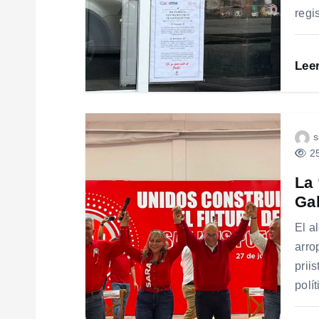
regi
Lee
s
25
La 
Ga
El a
arro
prii
polí