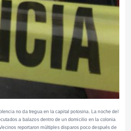
olencia no da tregua en la capital potosina. La noche del
cutados a balazos dentro de un domicilio en la colonia
 Vecinos reportaron múltiples disparos poco después de