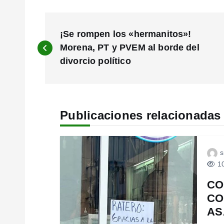
N
a
¡Se rompen los «hermanitos»!
v
Morena, PT y PVEM al borde del
e
divorcio político
g
a
c
i
Publicaciones relacionadas
ó
n
d
s
e
10
e
CO
n
CO
t
AS
r