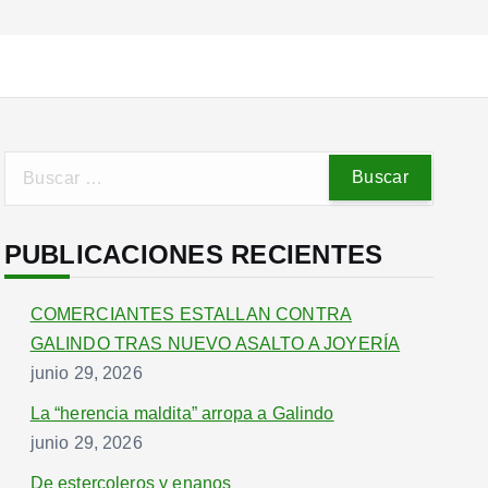
B
u
s
PUBLICACIONES RECIENTES
c
a
r
COMERCIANTES ESTALLAN CONTRA
:
GALINDO TRAS NUEVO ASALTO A JOYERÍA
junio 29, 2026
La “herencia maldita” arropa a Galindo
junio 29, 2026
De estercoleros y enanos