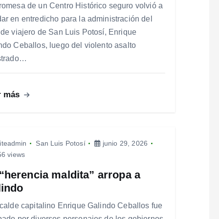
romesa de un Centro Histórico seguro volvió a
ar en entredicho para la administración del
lde viajero de San Luis Potosí, Enrique
ndo Ceballos, luego del violento asalto
strado…
r más
iteadmin
San Luis Potosí
junio 29, 2026
6 views
“herencia maldita” arropa a
lindo
lcalde capitalino Enrique Galindo Ceballos fue
pado por diversos personajes de los gobiernos