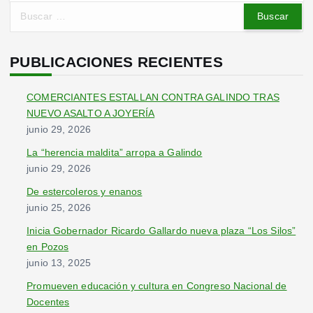
B
u
s
c
PUBLICACIONES RECIENTES
a
r
COMERCIANTES ESTALLAN CONTRA GALINDO TRAS
:
NUEVO ASALTO A JOYERÍA
junio 29, 2026
La “herencia maldita” arropa a Galindo
junio 29, 2026
De estercoleros y enanos
junio 25, 2026
Inicia Gobernador Ricardo Gallardo nueva plaza “Los Silos”
en Pozos
junio 13, 2025
Promueven educación y cultura en Congreso Nacional de
Docentes